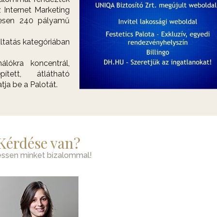
Internet Marketing
zesen 240 pályamű
áltatás kategóriában
lókra koncentrál,
ített, átlátható
ja be a Palotát.
Kérdése van?
essen minket bizalommal!