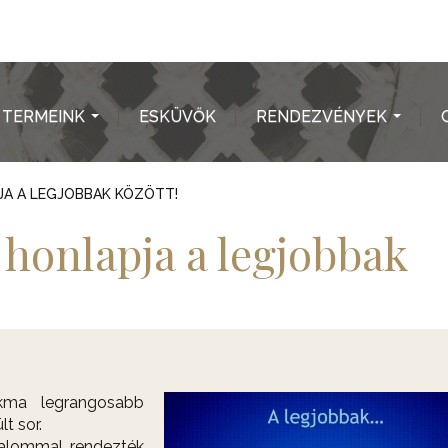
TERMEINK
ESKÜVŐK
RENDEZVÉNYEK
...
...
JA A LEGJOBBAK KÖZÖTT!
a honlapja a legjobbak
kma legrangosabb
t sor.
kalommal rendezték