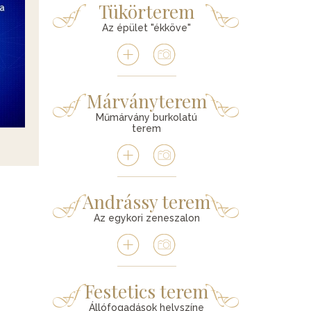
Tükörterem
Az épület "ékköve"
Márványterem
Műmárvány burkolatú
terem
Andrássy terem
Az egykori zeneszalon
Festetics terem
Állófogadások helyszíne