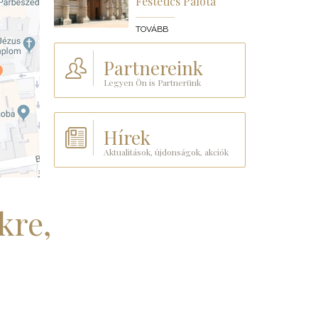
Festetics Palota
TOVÁBB
Partnereink
Legyen Ön is Partnerünk
Hírek
Aktualitások, újdonságok, akciók
kre,