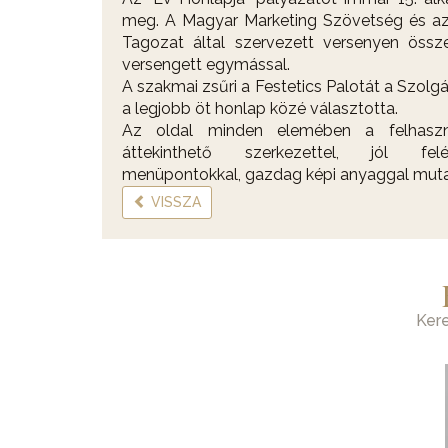
meg. A Magyar Marketing Szövetség és az 
Tagozat által szervezett versenyen öss
versengett egymással.
A szakmai zsűri a Festetics Palotát a Szolg
a legjobb öt honlap közé választotta.
Az oldal minden elemében a felhaszná
áttekinthető szerkezettel, jól felép
menüpontokkal, gazdag képi anyaggal mutat
VISSZA
Ker