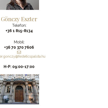
Gönczy Eszter
Telefon:
+36 1 815-8134
Mobil:
+36 70 370 7606
er.gonczy@festeticspalota.hu
H-P: 09:00-17:00