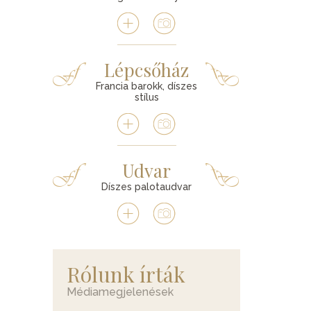
Lépcsőház
Francia barokk, díszes
stílus
Udvar
Díszes palotaudvar
Rólunk írták
Médiamegjelenések