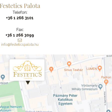
Festetics Palota
Telefon:
+36 1 266 3101
Fax:
+36 1 266 3099
info@festeticspalota.hu