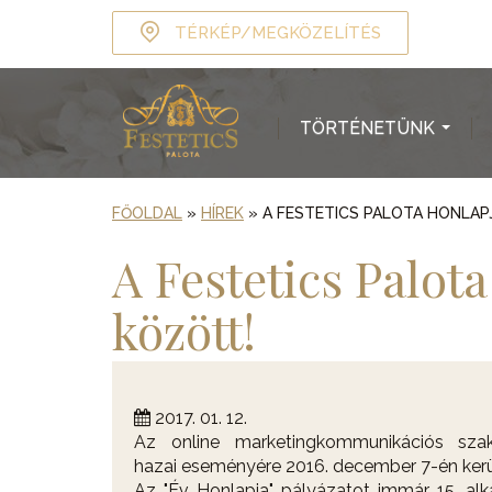
TÉRKÉP/MEGKÖZELÍTÉS
TÖRTÉNETÜNK
...
FŐOLDAL
»
HÍREK
»
A FESTETICS PALOTA HONLAP
A Festetics Palot
között!
2017. 01. 12.
Az online marketingkommunikációs sza
hazai eseményére 2016. december 7-én kerül
Az "Év Honlapja" pályázatot immár 15. al