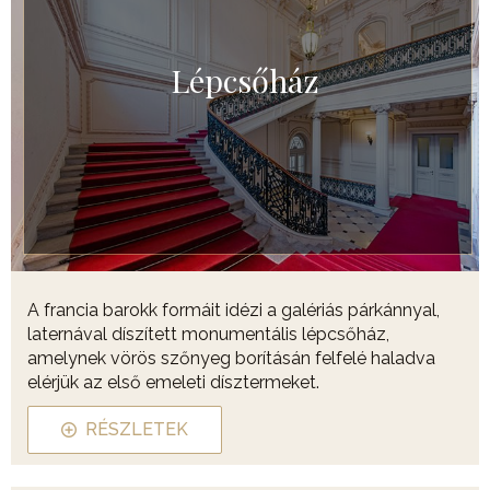
Lépcsőház
A francia barokk formáit idézi a galériás párkánnyal,
laternával díszített monumentális lépcsőház,
amelynek vörös szőnyeg borításán felfelé haladva
elérjük az első emeleti dísztermeket.
RÉSZLETEK