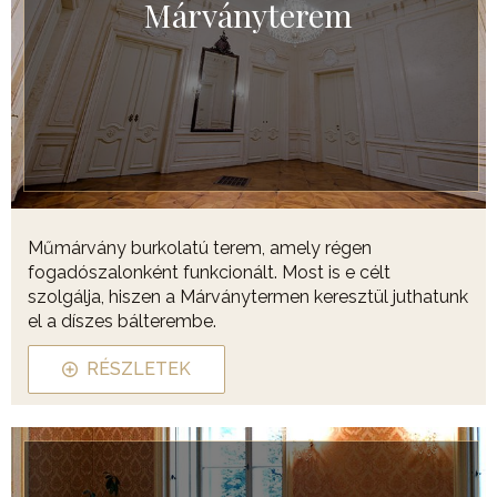
Márványterem
Műmárvány burkolatú terem, amely régen
fogadószalonként funkcionált. Most is e célt
szolgálja, hiszen a Márványtermen keresztül juthatunk
el a díszes bálterembe.
RÉSZLETEK