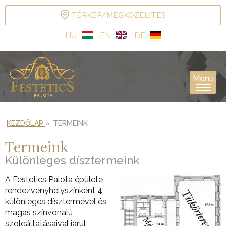
TÉRKÉP/MEGKÖZELÍTÉS
HU
EN
DE
Menu
KEZDŐLAP
»
TERMEINK
Termeink
Különleges dísztermeink
A Festetics Palota épülete
rendezvényhelyszínként 4
különleges dísztermével és
magas színvonalú
szolgáltatásaival járul