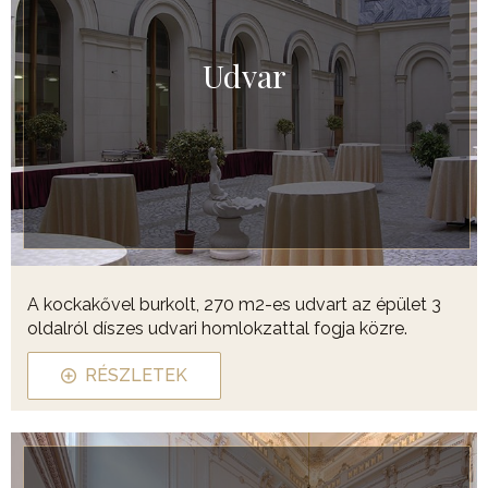
Udvar
A kockakővel burkolt, 270 m2-es udvart az épület 3
oldalról díszes udvari homlokzattal fogja közre.
RÉSZLETEK