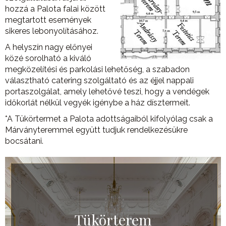
hozzá a Palota falai között
megtartott események
sikeres lebonyolításához.
A helyszín nagy előnyei
közé sorolható a kiváló
megközelítési és parkolási lehetőség, a szabadon
választható catering szolgáltató és az éjjel nappali
portaszolgálat, amely lehetővé teszi, hogy a vendégek
időkorlát nélkül vegyék igénybe a ház dísztermeit.
*A Tükörtermet a Palota adottságaiból kifolyólag csak a
Márványteremmel együtt tudjuk rendelkezésükre
bocsátani.
Tükörterem