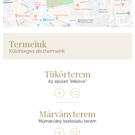
Termeink
Különleges dísztermeink
Tükörterem
Az épület "ékköve"
Márványterem
Műmárvány burkolatú terem