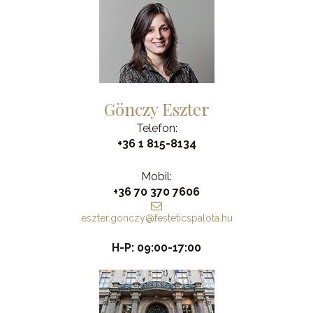
Gönczy Eszter
Telefon:
+36 1 815-8134
Mobil:
+36 70 370 7606
eszter.gonczy@festeticspalota.hu
H-P: 09:00-17:00