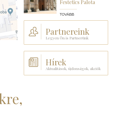
Festetics Palota
TOVÁBB
Partnereink
Legyen Ön is Partnerünk
Hírek
Aktualitások, újdonságok, akciók
kre,