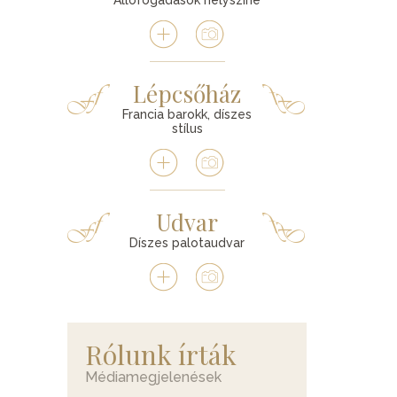
Állófogadások helyszíne
Lépcsőház
Francia barokk, díszes
stílus
Udvar
Díszes palotaudvar
Rólunk írták
Médiamegjelenések