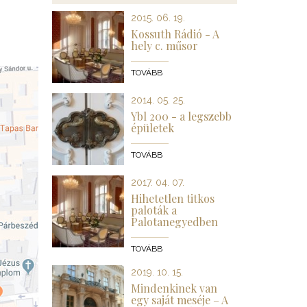
2015. 06. 19.
Kossuth Rádió - A
hely c. műsor
TOVÁBB
2014. 05. 25.
Ybl 200 - a legszebb
épületek
TOVÁBB
2017. 04. 07.
Hihetetlen titkos
paloták a
Palotanegyedben
TOVÁBB
2019. 10. 15.
Mindenkinek van
egy saját meséje – A