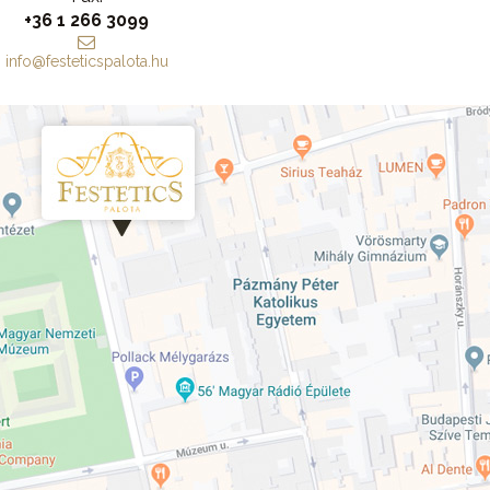
+36 1 266 3099
info@festeticspalota.hu