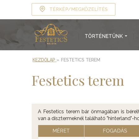
TÉRKÉP/MEGKÖZELÍTÉS
TÖRTÉNETÜNK
...
KEZDŐLAP
»
FESTETICS TEREM
Festetics terem
A Festetics terem bár önmagában is bérelh
van a dísztermeknél található "hinterland"-h
MÉRET
FOGADÁS