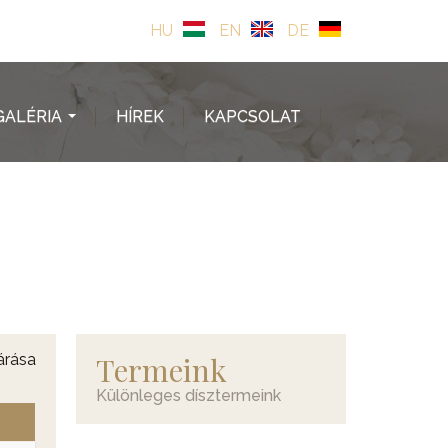
HU
EN
DE
GALÉRIA
HÍREK
KAPCSOLAT
...
árása
Termeink
Különleges dísztermeink