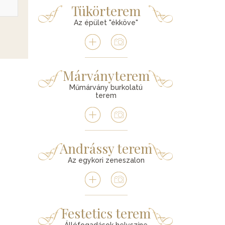
Tükörterem
Az épület "ékköve"
Márványterem
Műmárvány burkolatú
terem
Andrássy terem
Az egykori zeneszalon
Festetics terem