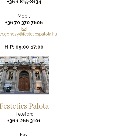
+36 1 815-8134
Mobil:
+36 70 370 7606
er.gonczy@festeticspalota.hu
H-P: 09:00-17:00
Festetics Palota
Telefon:
+36 1 266 3101
Fax: