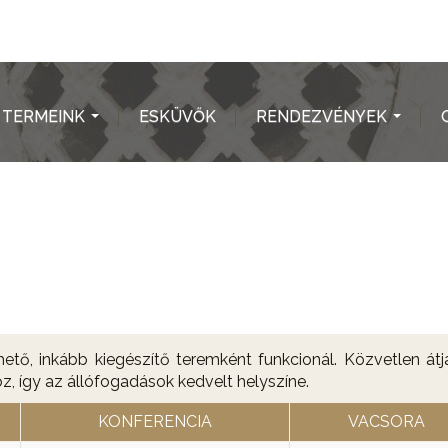
TERMEINK
ESKÜVŐK
RENDEZVÉNYEK
...
...
ető, inkább kiegészítő teremként funkcionál. Közvetlen átj
oz, így az állófogadások kedvelt helyszíne.
KONFERENCIA
VACSORA