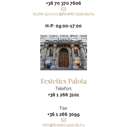
+36 70 370 7606
eszter.gonczy@festeticspalota.hu
H-P: 09:00-17:00
Festetics Palota
Telefon:
+36 1 266 3101
Fax:
+36 1 266 3099
info@festeticspalota.hu