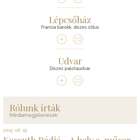
Lépcsőház
Francia barokk, díszes stílus
Udvar
Díszes palotaudvar
Rólunk írták
Médiamegjelenések
2015. 06. 19.
Kossuth Rádió - A hely c. műsor