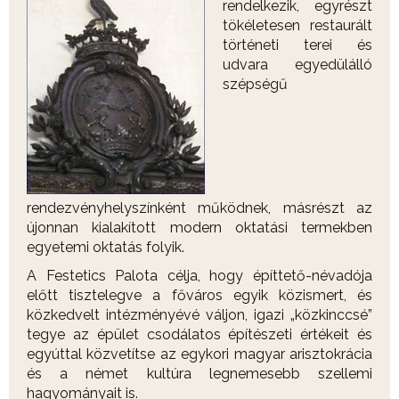
rendelkezik, egyrészt
tökéletesen restaurált
történeti terei és
udvara egyedülálló
szépségű
rendezvényhelyszínként működnek, másrészt az
újonnan kialakított modern oktatási termekben
egyetemi oktatás folyik.
A Festetics Palota célja, hogy építtető-névadója
előtt tisztelegve a főváros egyik közismert, és
közkedvelt intézményévé váljon, igazi „közkinccsé”
tegye az épület csodálatos építészeti értékeit és
egyúttal közvetítse az egykori magyar arisztokrácia
és a német kultúra legnemesebb szellemi
hagyományait is.