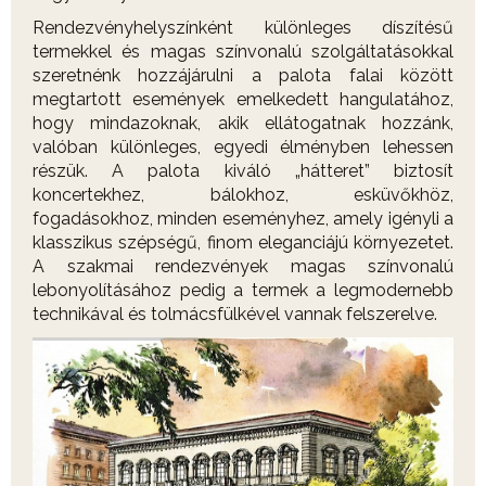
Rendezvényhelyszínként különleges díszítésű
termekkel és magas színvonalú szolgáltatásokkal
szeretnénk hozzájárulni a palota falai között
megtartott események emelkedett hangulatához,
hogy mindazoknak, akik ellátogatnak hozzánk,
valóban különleges, egyedi élményben lehessen
részük. A palota kiváló „hátteret” biztosít
koncertekhez, bálokhoz, esküvőkhöz,
fogadásokhoz, minden eseményhez, amely igényli a
klasszikus szépségű, finom eleganciájú környezetet.
A szakmai rendezvények magas színvonalú
lebonyolításához pedig a termek a legmodernebb
technikával és tolmácsfülkével vannak felszerelve.