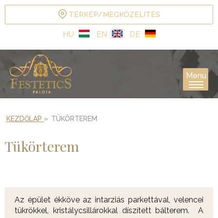
TÉRKÉP/MEGKÖZELÍTÉS
HU
EN
DE
Menu
KEZDŐLAP
»
TÜKÖRTEREM
Tükörterem
Az épület ékköve az intarziás parkettával, velencei
tükrökkel, kristálycsillárokkal díszített bálterem. A