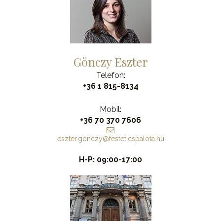
Gönczy Eszter
Telefon:
+36 1 815-8134
Mobil:
+36 70 370 7606
eszter.gonczy@festeticspalota.hu
H-P: 09:00-17:00