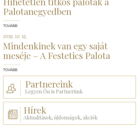
Hihetetlen titkos paloták a
Palotanegyedben
TOVÁBB
2019. 10. 15.
Mindenkinek van egy saját
meséje – A Festetics Palota
TOVÁBB
Partnereink
Legyen Ön is Partnerünk
Hírek
Aktualitások, újdonságok, akciók