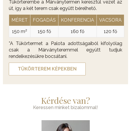
Tükörterembe a Márványtermen keresztül vezet az
út, így a két terem csak együtt bérelhető.
MÉRET
FOGADÁS
KONFERENCIA
VACSORA
2
150 m
150 fő
160 fő
120 fő
*A Tükörtermet a Palota adottságaiból kifolyólag
csak a Márványteremmel együtt tudjuk
rendelkezésükre bocsátani.
TÜKÖRTEREM KÉPEKBEN
Kérdése van?
Keressen minket bizalommal!