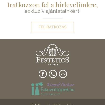
Iratkozzon fel a hírlevelünkre,
exkluzív ajánlatainkért!
FELIRATKOZÁS