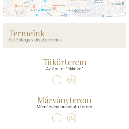
Termeink
Különleges dísztermeink
Tükörterem
Az épület "ékköve"
Márványterem
Műmárvány burkolatú terem