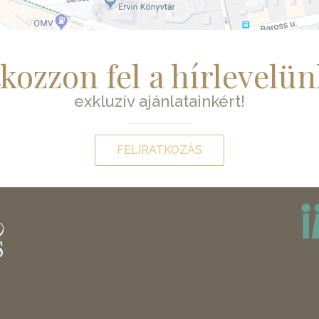
tkozzon fel a hírlevelün
exkluzív ajánlatainkért!
FELIRATKOZÁS