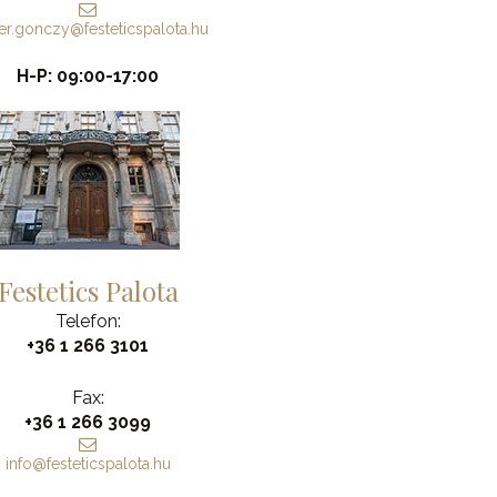
er.gonczy@festeticspalota.hu
H-P: 09:00-17:00
Festetics Palota
Telefon:
+36 1 266 3101
Fax:
+36 1 266 3099
info@festeticspalota.hu