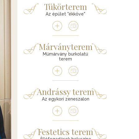
Tükörterem
Az épület "ékköve"
Márványterem
Műmárvány burkolatú
terem
Andrássy terem
Az egykori zeneszalon
Festetics terem