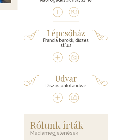
Állófogadások helyszíne
Lépcsőház
Francia barokk, díszes
stílus
Udvar
Díszes palotaudvar
Rólunk írták
Médiamegjelenések