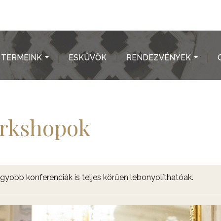
TERMEINK
ESKÜVŐK
RENDEZVÉNYEK
...
...
orkshopok
obb konferenciák is teljes körűen lebonyolíthatóak.