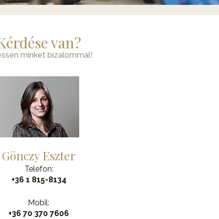
Kérdése van?
essen minket bizalommal!
Gönczy Eszter
Telefon:
+36 1 815-8134
Mobil:
+36 70 370 7606