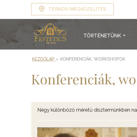
TÉRKÉP/MEGKÖZELÍTÉS
TÖRTÉNETÜNK
...
KEZDŐLAP
»
KONFERENCIÁK, WORKSHOPOK
Konferenciák, w
Négy különböző méretű dísztermünkben nagy