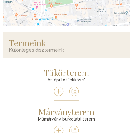
Termeink
Különleges dísztermeink
Tükörterem
Az épület "ékköve"
Márványterem
Műmárvány burkolatú terem