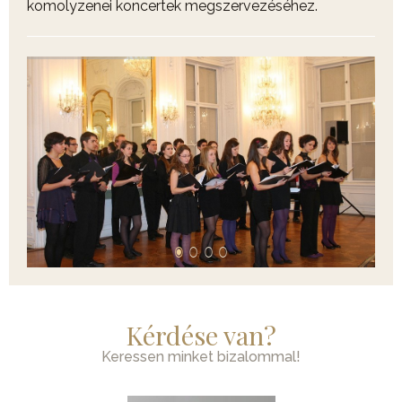
komolyzenei koncertek megszervezéséhez.
Kérdése van?
Keressen minket bizalommal!