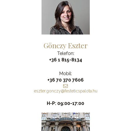
Gönczy Eszter
Telefon:
+36 1 815-8134
Mobil:
+36 70 370 7606
eszter.gonczy@festeticspalota.hu
H-P: 09:00-17:00