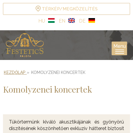
TÉRKÉP/MEGKÖZELÍTÉS
HU
EN
DE
Menu
KEZDŐLAP
»
KOMOLYZENEI KONCERTEK
Komolyzenei koncertek
Tükörtermünk kiváló akusztikájának és gyönyörű
díszítésének köszönhetően exkluzív hátteret biztosít